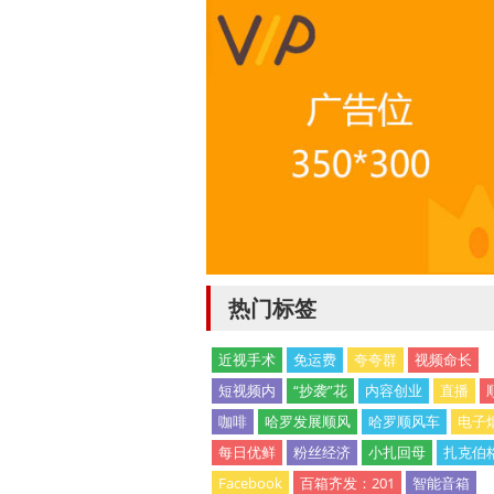
热门标签
近视手术
免运费
夸夸群
视频命长
短视频内
“抄袭”花
内容创业
直播
咖啡
哈罗发展顺风
哈罗顺风车
电子
每日优鲜
粉丝经济
小扎回母
扎克伯
Facebook
百箱齐发：201
智能音箱