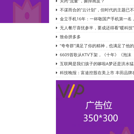
关闭“流量”，撕掉画皮？
不谋而合的“云计划”，但时代的主题已
金立手机16年：一杯敬国产手机第一名
无人餐厅喜忧参半，要成还得看“暖科技
致命拼多多
“夸夸群”满足了你的精神，也满足了他
6609首歌从KTV下架，《十年》《泡沫
互联网是我们孩子的哆啦A梦还是洪水猛
科技晚报：富途控股在美上市 丰田品牌