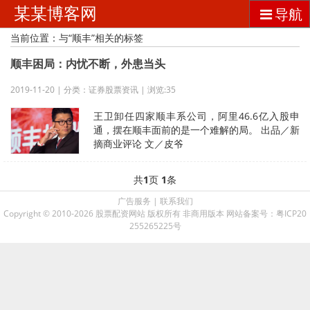
某某博客网
导航
当前位置：与“顺丰”相关的标签
顺丰困局：内忧不断，外患当头
2019-11-20 | 分类：证券股票资讯 | 浏览:35
王卫卸任四家顺丰系公司，阿里46.6亿入股申
通，摆在顺丰面前的是一个难解的局。 出品／新
摘商业评论 文／皮爷
共
1
页
1
条
广告服务
|
联系我们
Copyright © 2010-2026 股票配资网站 版权所有 非商用版本 网站备案号：
粤ICP20
255265225号